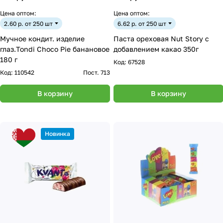
Цена оптом:
Цена оптом:
2.60 р. от 250 шт
6.62 р. от 250 шт
Мучное кондит. изделие
Паста ореховая Nut Story с
глаз.Tondi Choco Pie банановое
добавлением какао 350г
180 г
Код:
67528
Код:
110542
Пост. 713
В корзину
В корзину
Новинка