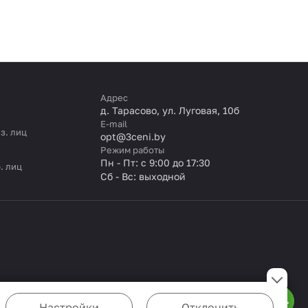
Адрес
д. Тарасово, ул. Луговая, 10б
E-mail
з. лиц
opt@3ceni.by
Режим работы
Пн - Пт: с 9:00 до 17:30
. лиц
Сб - Вс: выходной
Настройки
Отклонить