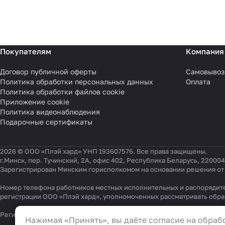
Покупателям
Компания
Договор публичной оферты
Самовывоз
Политика обработки персональных данных
Оплата
Политика обработки файлов cookie
Приложение cookie
Политика видеонаблюдения
Подарочные сертификаты
2026 © ООО «Плэй хард» УНП 193607576. Все права защищены.
г.Минск, пер. Тучинский, 2А, офис 402, Республика Беларусь, 220004
Зарегистрирован Минским горисполкомом на основании решения от 0
Номер телефона работников местных исполнительных и распорядите
регистрации ООО «Плэй хард», уполномоченных рассматривать обр
Настройки файлов cookie
Регистрационный номер в Торговом реестре Республики Беларусь 54
Нажимая «Принять», вы даёте согласие на обрабо