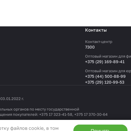
Контакты
Контакт-центр
7300
Оптовый магазин для фи
+375 (29) 169-89-41
Оптовый магазин для юр
+375 (44) 500-88-99
+375 (29) 120-99-53
3.01.2022 г.
льных органов по месту государственной
ащения покупателей:
+375 17 323-41-58
,
+375 17 370-30-64
1404 от 19.09.2022
тку файлов cookie, в том
Принять