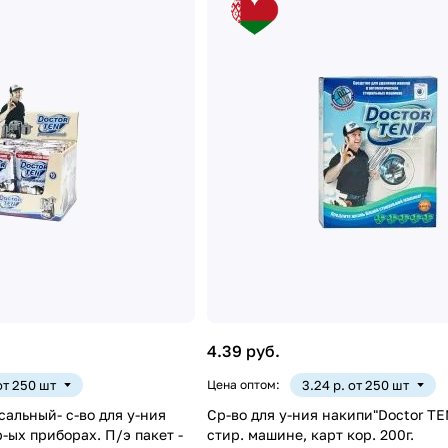
4.39 руб.
 от 250 шт
Цена оптом:
3.24 р. от 250 шт
сальный- с-во для у-ния
Ср-во для у-ния накипи"Doctor TEN" в автом
р-ых приборах. П/э пакет -
стир. машине, карт кор. 200г.