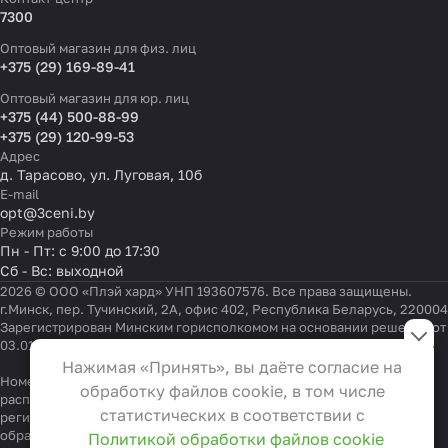
7300
Оптовый магазин для физ. лиц
+375 (29) 169-89-41
Оптовый магазин для юр. лиц
+375 (44) 500-88-99
+375 (29) 120-99-53
Адрес
д. Тарасово, ул. Луговая, 10б
E-mail
opt@3ceni.by
Режим работы
Пн - Пт: с 9:00 до 17:30
Сб - Вс: выходной
2026 © ООО «Плэй хард» УНП 193607576. Все права защищены.
г.Минск, пер. Тучинский, 2А, офис 402, Республика Беларусь, 220004
Настройки файлов cookie
Зарегистрирован Минским горисполкомом на основании решения от
03.01.2022 г.
Функциональные
Нажимая «Принять», вы даёте согласие на
Эти файлы необходимы для
Номер телефона работников местных исполнительных и
обработку файлов cookie, в том числе
распорядительных органов по месту государственной
функционирования сайта и не
статистических в соответствии с
регистрации ООО «Плэй хард», уполномоченных рассматривать
могут быть отключены в наших
обращения покупателей:
+375 17 323-41-58
,
+375 17 370-30-64
Политикой обработки файлов cookie