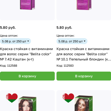
5.80 руб.
5.80 руб.
Цена оптом:
Цена оптом:
5.08 р. от 250 шт
5.08 р. от 250 шт
Краска стойкая с витаминами
Краска стойкая с витаминами
для волос серии "Belita сolor"
для волос серии "Belita сolor"
№ 7.42 Каштан (к-т)
№ 10.1 Пепельный блондин (к-
т)
Код:
112588
Код:
112583
В корзину
В корзину