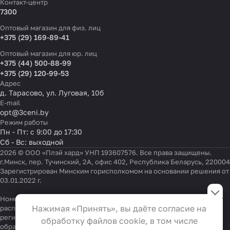
Контакт-центр
7300
Оптовый магазин для физ. лиц
+375 (29) 169-89-41
Оптовый магазин для юр. лиц
+375 (44) 500-88-99
+375 (29) 120-99-53
Адрес
д. Тарасово, ул. Луговая, 10б
E-mail
opt@3ceni.by
Режим работы
Пн - Пт: с 9:00 до 17:30
Сб - Вс: выходной
2026 © ООО «Плэй хард» УНП 193607576. Все права защищены.
г.Минск, пер. Тучинский, 2А, офис 402, Республика Беларусь, 220004
Зарегистрирован Минским горисполкомом на основании решения от
03.01.2022 г.
Настройки файлов cookie
Номер телефона работников местных исполнительных и
Функциональные
Нажимая «Принять», вы даёте согласие на
распорядительных органов по месту государственной
Эти файлы необходимы для
регистрации ООО «Плэй хард», уполномоченных рассматривать
обработку файлов cookie, в том числе
обращения покупателей:
+375 17 323-41-58
,
+375 17 370-30-64
функционирования сайта и не