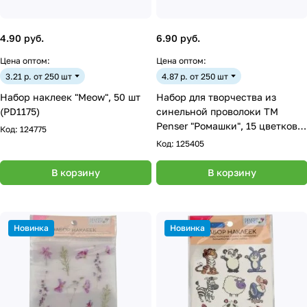
4.90 руб.
6.90 руб.
Цена оптом:
Цена оптом:
3.21 р. от 250 шт
4.87 р. от 250 шт
Набор наклеек "Meow", 50 шт
Набор для творчества из
(PD1175)
синельной проволоки ТМ
Penser "Ромашки", 15 цветков
Код:
124775
(PX0632)
Код:
125405
В корзину
В корзину
Новинка
Новинка