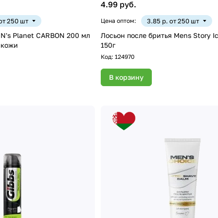
4.99 руб.
 от 250 шт
Цена оптом:
3.85 р. от 250 шт
N's Planet CARBON 200 мл
Лосьон после бритья Mens Story Ic
 кожи
150г
Код:
124970
В корзину