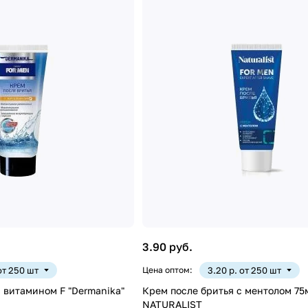
3.90 руб.
 от 250 шт
Цена оптом:
3.20 р. от 250 шт
ином F "Dermanika"
Крем после бритья с ментолом 75
NATURALIST