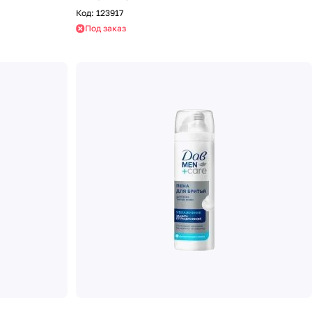
Код:
123917
Под заказ