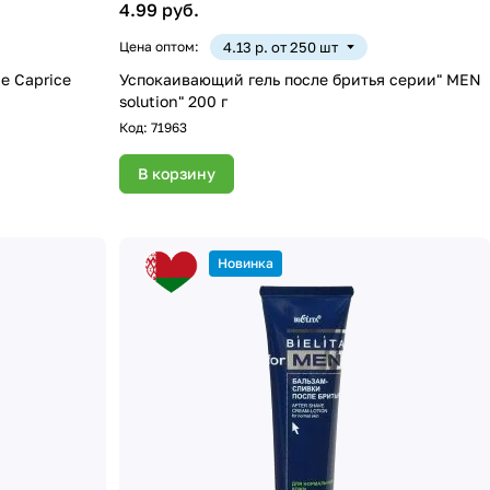
4.99 руб.
Цена оптом:
4.13 р. от 250 шт
e Caprice
Успокаивающий гель после бритья серии" MEN
solution" 200 г
Код:
71963
В корзину
Новинка