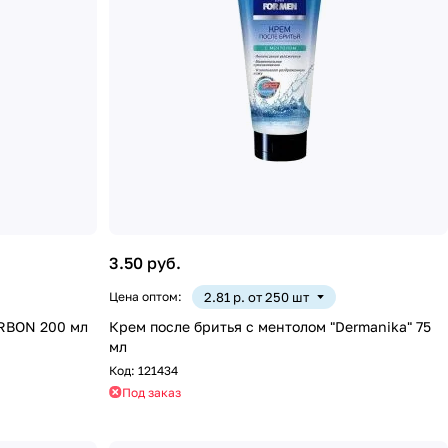
3.50 руб.
Цена оптом:
2.81 р. от 250 шт
ARBON 200 мл
Крем после бритья с ментолом "Dermanika" 75
мл
Код:
121434
Под заказ