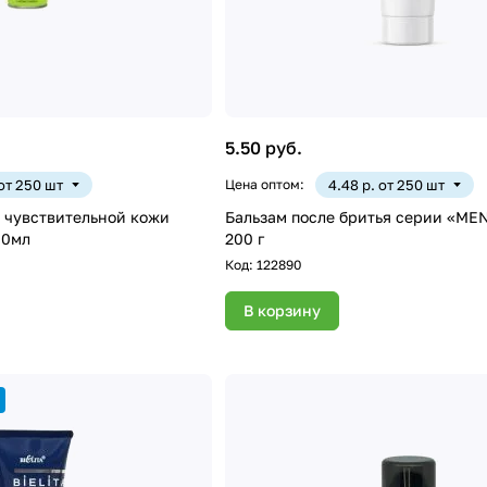
5.50 руб.
 от 250 шт
Цена оптом:
4.48 р. от 250 шт
я чувствительной кожи
Бальзам после бритья серии «ME
00мл
200 г
Код:
122890
В корзину