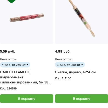
5.59 руб.
4.99 руб.
Цена оптом:
Цена оптом:
4.62 р. от 250 шт
3.73 р. от 250 шт
НАШ ПЕРГАМЕНТ,
Скалка, дерево, 42*4 см
подпергамент
Код:
111100
силиконизированный, 5м 38
см, цветной рисунок
Код:
124199
В корзину
В корзину