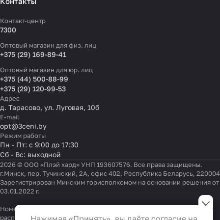
Контакты
Контакт-центр
7300
Оптовый магазин для физ. лиц
+375 (29) 169-89-41
Оптовый магазин для юр. лиц
+375 (44) 500-88-99
+375 (29) 120-99-53
Адрес
д. Тарасово, ул. Луговая, 10б
E-mail
opt@3ceni.by
Режим работы
Пн - Пт: с 9:00 до 17:30
Сб - Вс: выходной
2026 © ООО «Плэй хард» УНП 193607576. Все права защищены.
г.Минск, пер. Тучинский, 2А, офис 402, Республика Беларусь, 220004
Зарегистрирован Минским горисполкомом на основании решения от
03.01.2022 г.
Настройки файлов cookie
Номер телефона работников местных исполнительных и
Функциональные
распорядительных органов по месту государственной
Нажимая «Принять», вы даёте согласие на