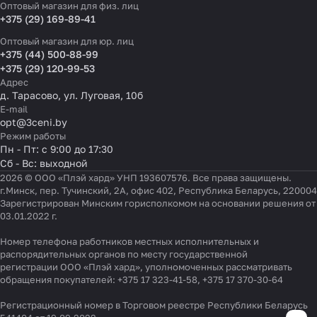
Оптовый магазин для физ. лиц
+375 (29) 169-89-41
Оптовый магазин для юр. лиц
+375 (44) 500-88-99
+375 (29) 120-99-53
Адрес
д. Тарасово, ул. Луговая, 10б
E-mail
opt@3ceni.by
Режим работы
Пн - Пт: с 9:00 до 17:30
Сб - Вс: выходной
2026 © ООО «Плэй хард» УНП 193607576. Все права защищены.
г.Минск, пер. Тучинский, 2А, офис 402, Республика Беларусь, 220004
Зарегистрирован Минским горисполкомом на основании решения от
03.01.2022 г.
Номер телефона работников местных исполнительных и
распорядительных органов по месту государственной
регистрации ООО «Плэй хард», уполномоченных рассматривать
обращения покупателей:
+375 17 323-41-58
,
+375 17 370-30-64
Регистрационный номер в Торговом реестре Республики Беларусь
Настройки файлов cookie