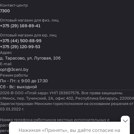
Контакт-центр
7300
Оптовый магазин для физ. лиц
+375 (29) 169-89-41
Оптовый магазин для юр. лиц
+375 (44) 500-88-99
+375 (29) 120-99-53
Адрес
д. Тарасово, ул. Луговая, 10б
E-mail
opt@3ceni.by
Режим работы
Пн - Пт: с 9:00 до 17:30
Сб - Вс: выходной
2026 © ООО «Плэй хард» УНП 193607576. Все права защищены.
г.Минск, пер. Тучинский, 2А, офис 402, Республика Беларусь, 220004
Зарегистрирован Минским горисполкомом на основании решения от
03.01.2022 г.
Настройки файлов cookie
Номер телефона работников местных исполнительных и
распорядительных органов по месту государственной
Функциональные
Нажимая «Принять», вы даёте согласие на
регистрации ООО «Плэй хард», уполномоченных рассматривать