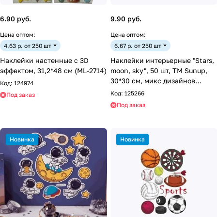
6.90 руб.
9.90 руб.
Цена оптом:
Цена оптом:
4.63 р. от 250 шт
6.67 р. от 250 шт
Наклейки настенные c 3D
Наклейки интерьерные "Stars,
эффектом, 31,2*48 см (ML-2714)
moon, sky", 50 шт, ТМ Sunup,
30*30 см, микс дизайнов
Код:
124974
(PR009-1)
Код:
125266
Под заказ
Под заказ
Новинка
Новинка