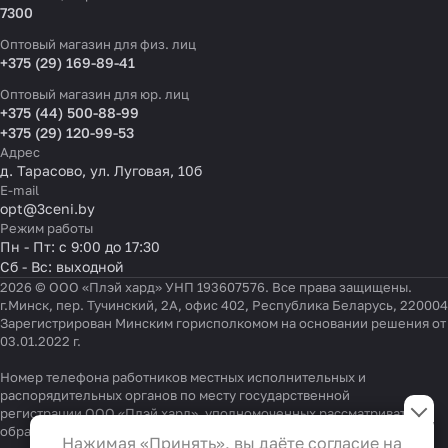
7300
Оптовый магазин для физ. лиц
+375 (29) 169-89-41
Оптовый магазин для юр. лиц
+375 (44) 500-88-99
+375 (29) 120-99-53
Адрес
д. Тарасово, ул. Луговая, 10б
E-mail
opt@3ceni.by
Режим работы
Пн - Пт: с 9:00 до 17:30
Сб - Вс: выходной
2026 © ООО «Плэй хард» УНП 193607576. Все права защищены.
г.Минск, пер. Тучинский, 2А, офис 402, Республика Беларусь, 220004
Зарегистрирован Минским горисполкомом на основании решения от
03.01.2022 г.
Номер телефона работников местных исполнительных и
Настройки файлов cookie
распорядительных органов по месту государственной
регистрации ООО «Плэй хард», уполномоченных рассматривать
обращения покупателей:
Функциональные
+375 17 323-41-58
,
+375 17 370-30-64
Нажимая «Принять», вы даёте согласие на