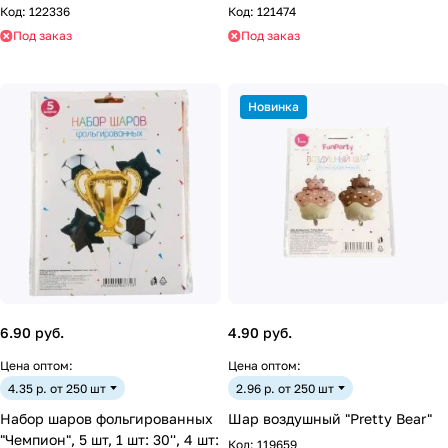
Код:
122336
Код:
121474
Под заказ
Под заказ
Новинка
6.90 руб.
4.90 руб.
Цена оптом:
Цена оптом:
4.35 р. от 250 шт
2.96 р. от 250 шт
Набор шаров фольгированных
Шар воздушный "Pretty Bear"
"Чемпион", 5 шт, 1 шт: 30'', 4 шт:
Код:
119659