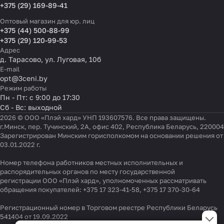
+375 (29) 169-89-41
Оптовый магазин для юр. лиц
+375 (44) 500-88-99
+375 (29) 120-99-53
Адрес
д. Тарасово, ул. Луговая, 10б
E-mail
opt@3ceni.by
Режим работы
Пн - Пт: с 9:00 до 17:30
Сб - Вс: выходной
2026 © ООО «Плэй хард» УНП 193607576. Все права защищены.
г.Минск, пер. Тучинский, 2А, офис 402, Республика Беларусь, 220004
Зарегистрирован Минским горисполкомом на основании решения от
03.01.2022 г.
Номер телефона работников местных исполнительных и
распорядительных органов по месту государственной
регистрации ООО «Плэй хард», уполномоченных рассматривать
обращения покупателей:
+375 17 323-41-58
,
+375 17 370-30-64
Регистрационный номер в Торговом реестре Республики Беларусь
Настройки файлов cookie
541404 от 19.09.2022