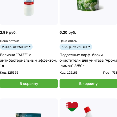
2.99 руб.
6.20 руб.
Цена оптом:
Цена оптом:
2.30 р. от 250 шт
5.29 р. от 250 шт
Белизна "RAZE" с
Подвесные парф. блоки-
антибактериальным эффектом,
очистители для унитаза "Аром
1л
-лимон" 3*50г
Код:
125355
Код:
125163
Пост. 71
В корзину
В корзину