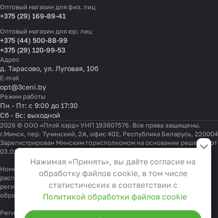
Оптовый магазин для физ. лиц
+375 (29) 169-89-41
Оптовый магазин для юр. лиц
+375 (44) 500-88-99
+375 (29) 120-99-53
Адрес
д. Тарасово, ул. Луговая, 10б
E-mail
opt@3ceni.by
Режим работы
Пн - Пт: с 9:00 до 17:30
Сб - Вс: выходной
2026 © ООО «Плэй хард» УНП 193607576. Все права защищены.
г.Минск, пер. Тучинский, 2А, офис 402, Республика Беларусь, 220004
Настройки файлов cookie
Зарегистрирован Минским горисполкомом на основании решения от
03.01.2022 г.
Функциональные
Нажимая «Принять», вы даёте согласие на
Эти файлы необходимы для
Номер телефона работников местных исполнительных и
обработку файлов cookie, в том числе
распорядительных органов по месту государственной
функционирования сайта и не
статистических в соответствии с
регистрации ООО «Плэй хард», уполномоченных рассматривать
могут быть отключены в наших
обращения покупателей:
+375 17 323-41-58
,
+375 17 370-30-64
Политикой обработки файлов cookie
системах. Вы можете настроить
Регистрационный номер в Торговом реестре Республики Беларусь
браузер так, чтобы он блокировал