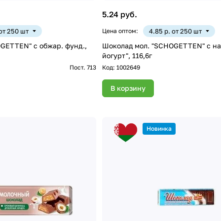
5.24 руб.
 от 250 шт
Цена оптом:
4.85 р. от 250 шт
GETTEN" с обжар. фунд.,
Шоколад мол. "SCHOGETTEN" с нач
йогурт", 116,6г
Пост. 713
Код:
1002649
В корзину
Новинка