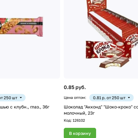
0.85 руб.
 от 250 шт
Цена оптом:
0.81 р. от 250 шт
ью с клубн., глаз., 36г
Шоколад "Акконд" "Шоко-кроко" с
молочный, 23г
Код:
126102
В корзину