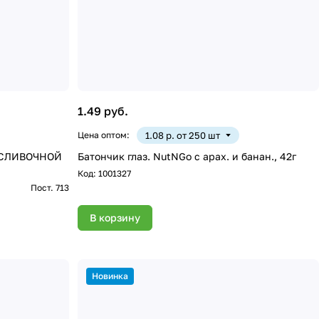
1.49 руб.
Цена оптом:
1.08 р. от 250 шт
СЛИВОЧНОЙ
Батончик глаз. NutNGo с арах. и банан., 42г
Код:
1001327
Пост. 713
В корзину
Новинка