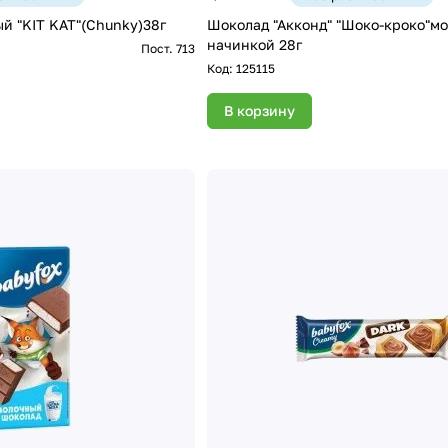
й "KIT KAT"(Chunky)38г
Шоколад "Акконд" "Шоко-кроко"мол.с молочной
начинкой 28г
Пост. 713
Код:
125115
В корзину