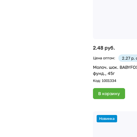
2.48 руб.
Цена оптом:
2.27 р.
Молоч. шок. BABYFOX
фунд., 45г
Код:
1001334
В корзину
Новинка