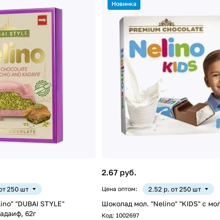
Новинка
2.67 руб.
 от 250 шт
Цена оптом:
2.52 р. от 250 шт
ino" "DUBAI STYLE"
Шоколад мол. "Nelino" "KIDS" с мол
кадаиф, 62г
Код:
1002697