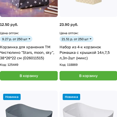
12.50 руб.
23.90 руб.
Цена оптом:
Цена оптом:
9.27 р. от 250 шт
21.51 р. от 250 шт
Корзинка для хранения ТМ
Набор из 4-х корзинок
Чистюлино "Stars, moon, sky",
Ромашка с крышкой 14л,7,5
38*26*22 см (D26011515)
л,3л-2шт (микс)
Код:
125449
Код:
118869
В корзину
В корзину
Новинка
Новинка