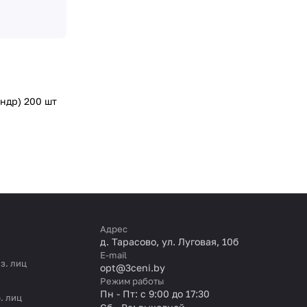
ндр) 200 шт
Адрес
д. Тарасово, ул. Луговая, 10б
E-mail
з. лиц
opt@3ceni.by
Режим работы
Пн - Пт: с 9:00 до 17:30
. лиц