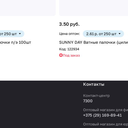
3.50 руб.
 от 250 шт
Цена оптом:
2.61 р. от 250 шт
очки п/э 100шт
SUNNY DAY Ватные палочки (цили
Код:
122934
Под заказ
Контакты
Контакт-центр
7300
Оптовый магазин для фи
+375 (29) 169-89-41
Оптовый магазин для юр