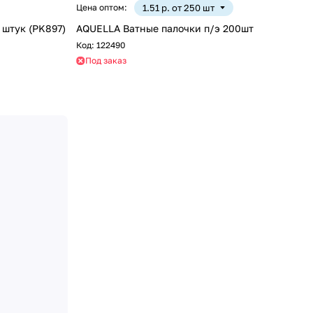
Цена оптом:
1.51 р. от 250 шт
штук (PK897)
AQUELLA Ватные палочки п/э 200шт
Код:
122490
Под заказ