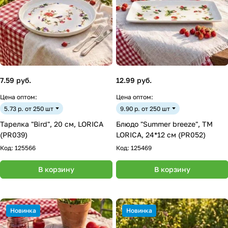
7.59 руб.
12.99 руб.
Цена оптом:
Цена оптом:
5.73 р. от 250 шт
9.90 р. от 250 шт
Тарелка "Bird", 20 см, LORICA
Блюдо "Summer breeze", ТМ
(PR039)
LORICA, 24*12 см (PR052)
Код:
125566
Код:
125469
В корзину
В корзину
Новинка
Новинка