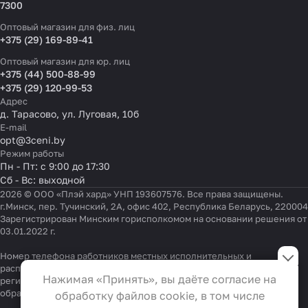
7300
Оптовый магазин для физ. лиц
+375 (29) 169-89-41
Оптовый магазин для юр. лиц
+375 (44) 500-88-99
+375 (29) 120-99-53
Адрес
д. Тарасово, ул. Луговая, 10б
E-mail
opt@3ceni.by
Режим работы
Пн - Пт: с 9:00 до 17:30
Сб - Вс: выходной
2026 © ООО «Плэй хард» УНП 193607576. Все права защищены.
г.Минск, пер. Тучинский, 2А, офис 402, Республика Беларусь, 220004
Зарегистрирован Минским горисполкомом на основании решения от
03.01.2022 г.
Настройки файлов cookie
Номер телефона работников местных исполнительных и
распорядительных органов по месту государственной
Функциональные
Нажимая «Принять», вы даёте согласие на
регистрации ООО «Плэй хард», уполномоченных рассматривать
Эти файлы необходимы для
обращения покупателей:
+375 17 323-41-58
,
+375 17 370-30-64
обработку файлов cookie, в том числе
функционирования сайта и не