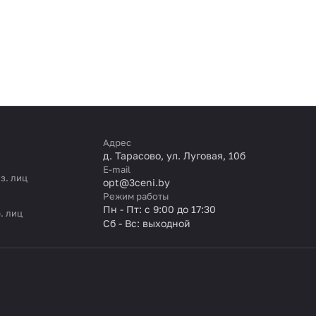
Адрес
д. Тарасово, ул. Луговая, 10б
E-mail
з. лиц
opt@3ceni.by
Режим работы
Пн - Пт: с 9:00 до 17:30
. лиц
Сб - Вс: выходной