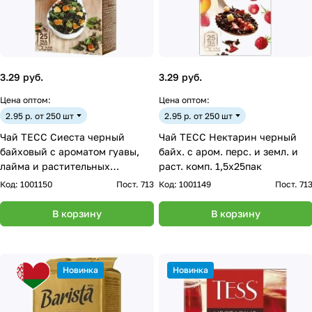
3.29 руб.
3.29 руб.
Цена оптом:
Цена оптом:
2.95 р. от 250 шт
2.95 р. от 250 шт
Чай ТЕСС Сиеста черный
Чай ТЕСС Нектарин черный
байховый с ароматом гуавы,
байх. с аром. перс. и земл. и
лайма и растительных
раст. комп. 1,5х25пак
компонентов 1,5г*25
Код:
1001150
Пост. 713
Код:
1001149
Пост. 71
В корзину
В корзину
Новинка
Новинка