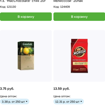
т.з. "MacChocolate" стик 20г
мелисссой" 20пак
Код:
121130
Код:
124409
В корзину
В корзину
3.75 руб.
13.59 руб.
Цена оптом:
Цена оптом:
3.38 р. от 250 шт
12.31 р. от 250 шт