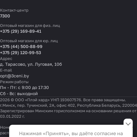
Контакт-центр
7300
Оптовый магазин для физ. лиц
+375 (29) 169-89-41
Оптовый магазин для юр. лиц
+375 (44) 500-88-99
+375 (29) 120-99-53
Адрес
д. Тарасово, ул. Луговая, 10б
E-mail
opt@3ceni.by
Режим работы
Пн - Пт: с 9:00 до 17:30
Сб - Вс: выходной
2026 © ООО «Плэй хард» УНП 193607576. Все права защищены.
г.Минск, пер. Тучинский, 2А, офис 402, Республика Беларусь, 220004
Зарегистрирован Минским горисполкомом на основании решения от
03.01.2022 г.
Настройки файлов cookie
Номер телефона работников местных исполнительных и
Функциональные
распорядительных органов по месту государственной
Нажимая «Принять», вы даёте согласие на