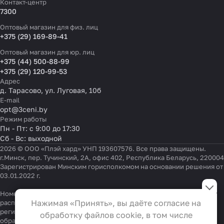
Контакт-центр
7300
Оптовый магазин для физ. лиц
+375 (29) 169-89-41
Оптовый магазин для юр. лиц
+375 (44) 500-88-99
+375 (29) 120-99-53
Адрес
д. Тарасово, ул. Луговая, 10б
E-mail
opt@3ceni.by
Режим работы
Пн - Пт: с 9:00 до 17:30
Сб - Вс: выходной
2026 © ООО «Плэй хард» УНП 193607576. Все права защищены.
г.Минск, пер. Тучинский, 2А, офис 402, Республика Беларусь, 220004
Зарегистрирован Минским горисполкомом на основании решения от
03.01.2022 г.
Настройки файлов cookie
Номер телефона работников местных исполнительных и
Функциональные
Нажимая «Принять», вы даёте согласие на
распорядительных органов по месту государственной
Эти файлы необходимы для
регистрации ООО «Плэй хард», уполномоченных рассматривать
обработку файлов cookie, в том числе
обращения покупателей:
+375 17 323-41-58
,
+375 17 370-30-64
функционирования сайта и не