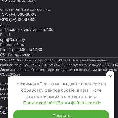
+375 (29) 169-89-41
Оптовый магазин для юр. лиц
+375 (44) 500-88-99
+375 (29) 120-99-53
Адрес
д. Тарасово, ул. Луговая, 10б
E-mail
opt@3ceni.by
Режим работы
Пн - Пт: с 9:00 до 17:30
Сб - Вс: выходной
2026 © ООО «Плэй хард» УНП 193607576. Все права защищены.
г.Минск, пер. Тучинский, 2А, офис 402, Республика Беларусь, 220004
Зарегистрирован Минским горисполкомом на основании решения от
Настройки файлов cookie
03.01.2022 г.
Функциональные
Нажимая «Принять», вы даёте согласие на
Номер телефона работников местных исполнительных и
Эти файлы необходимы для
распорядительных органов по месту государственной
обработку файлов cookie, в том числе
регистрации ООО «Плэй хард», уполномоченных рассматривать
функционирования сайта и не
статистических в соответствии с
обращения покупателей:
+375 17 323-41-58
,
+375 17 370-30-64
могут быть отключены в наших
Политикой обработки файлов cookie
системах. Вы можете настроить
Регистрационный номер в Торговом реестре Республики Беларусь
541404 от 19.09.2022
браузер так, чтобы он блокировал
Принять