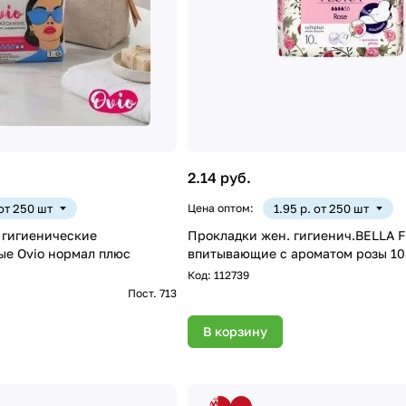
2.14 руб.
 от 250 шт
Цена оптом:
1.95 р. от 250 шт
 гигиенические
Прокладки жен. гигиенич.BELLA 
ые Ovio нормал плюс
впитывающие с ароматом розы 1
Код:
112739
Пост. 713
В корзину