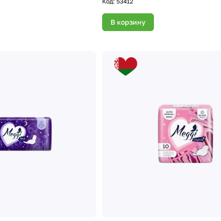
Код:
53412
В корзину