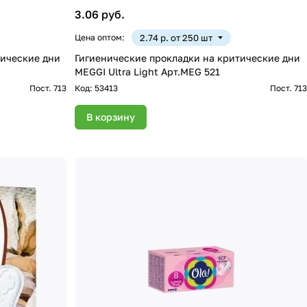
3.06 руб.
Цена оптом:
2.74 р. от 250 шт
тические дни
Гигиенические прокладки на критические дни
MEGGI Ultra Light Арт.MEG 521
Пост. 713
Код:
53413
Пост. 713
В корзину