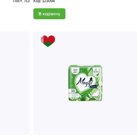
Пост. 713
Код:
123094
В корзину