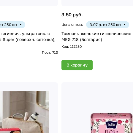
3.50 руб.
 от 250 шт
Цена оптом:
3.07 р. от 250 шт
гигиенич. ультратонк. с
Тампоны женские гигиенически
 Super (поверхн. сеточка),
MEG 718 (Болгария)
Код:
117230
Пост. 713
В корзину