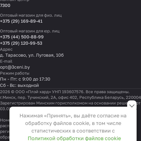
7300
Оптовый магазин для физ. лиц
+375 (29) 169-89-41
Оптовый магазин для юр. лиц
+375 (44) 500-88-99
+375 (29) 120-99-53
Адрес
д. Тарасово, ул. Луговая, 10б
E-mail
opt@3ceni.by
Режим работы
Пн - Пт: с 9:00 до 17:30
Сб - Вс: выходной
2026 © ООО «Плэй хард» УНП 193607576. Все права защищены.
г.Минск, пер. Тучинский, 2А, офис 402, Республика Беларусь, 220004
Настройки файлов cookie
Зарегистрирован Минским горисполкомом на основании решения от
03.01.2022 г.
Функциональные
Нажимая «Принять», вы даёте согласие на
Эти файлы необходимы для
Номер телефона работников местных исполнительных и
обработку файлов cookie, в том числе
распорядительных органов по месту государственной
функционирования сайта и не
статистических в соответствии с
регистрации ООО «Плэй хард», уполномоченных рассматривать
могут быть отключены в наших
обращения покупателей:
+375 17 323-41-58
,
+375 17 370-30-64
Политикой обработки файлов cookie