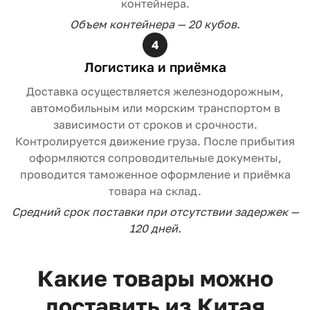
контейнера.
Объем контейнера — 20 кубов.
4
Логистика и приёмка
Доставка осуществляется железнодорожным,
автомобильным или морским транспортом в
зависимости от сроков и срочности.
Контролируется движение груза. После прибытия
оформляются сопроводительные документы,
проводится таможенное оформление и приёмка
товара на склад.
Средний срок поставки при отсутствии задержек —
120 дней.
Какие товары можно
А
В
Г
И
К
К
К
М
Т
О
П
С
С
С
С
Т
Х
Э
доставить из Китая
В
С
А
Г
А
О
У
О
О
Д
О
А
Р
Т
Т
О
О
Л