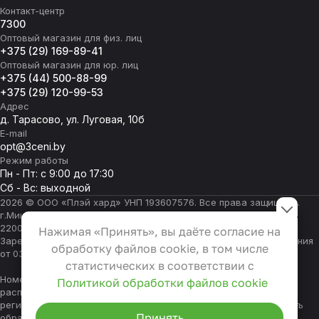
Контакт-центр
7300
Оптовый магазин для физ. лиц
+375 (29) 169-89-41
Оптовый магазин для юр. лиц
+375 (44) 500-88-99
+375 (29) 120-99-53
Адрес
д. Тарасово, ул. Луговая, 10б
E-mail
opt@3ceni.by
Режим работы
Пн - Пт: с 9:00 до 17:30
Сб - Вс: выходной
Настройки файлов cookie
2026 © ООО «Плэй хард» УНП 193607576. Все права защищены.
г.Минск, пер. Тучинский, 2А, офис 402, Республика Беларусь,
Функциональные
220004
Нажимая «Принять», вы даёте согласие на
Эти файлы необходимы для
Зарегистрирован Минским горисполкомом на основании решения
обработку файлов cookie, в том числе
от 03.01.2022 г.
функционирования сайта и не
статистических в соответствии с
могут быть отключены в наших
Номер телефона работников местных исполнительных и
Политикой обработки файлов cookie
системах. Вы можете настроить
распорядительных органов по месту государственной
регистрации ООО «Плэй хард», уполномоченных рассматривать
браузер так, чтобы он
Принять
обращения покупателей:
+375 17 323-41-58
,
+375 17 370-30-64