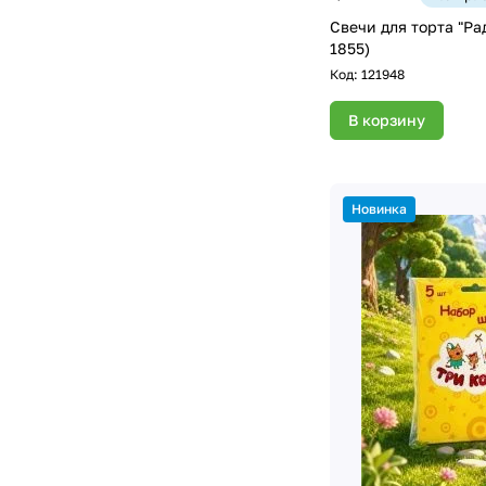
Свечи для торта "Рад
1855)
Код:
121948
В корзину
Новинка