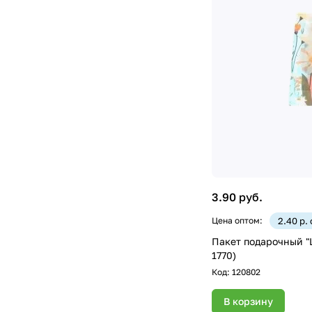
3.90 руб.
Цена оптом:
2.40 р.
Пакет подарочный "Ц
1770)
Код:
120802
В корзину