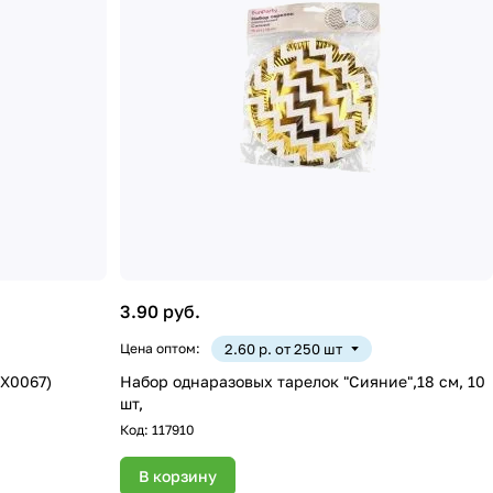
3.90 руб.
Цена оптом:
2.60 р. от 250 шт
YX0067)
Набор однаразовых тарелок "Сияние",18 см, 10
шт,
Код:
117910
В корзину