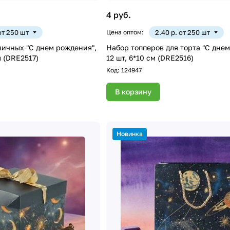
4 руб.
 от 250 шт
Цена оптом:
2.40 р. от 250 шт
ничных "С днем рождения",
Набор топперов для торта "С днем
м (DRE2517)
12 шт, 6*10 см (DRE2516)
Код:
124947
В корзину
Новинка