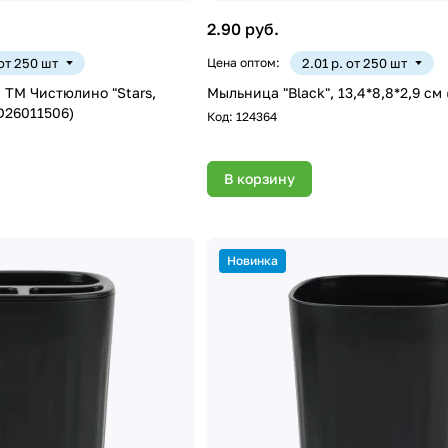
2.90 руб.
 от 250 шт
Цена оптом:
2.01 р. от 250 шт
 ТМ Чистюлино "Stars,
Мыльница "Black", 13,4*8,8*2,9 см
(D26011506)
Код:
124364
В корзину
Новинка