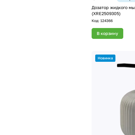
Дозатор жидкого мыла
(XRE2509305)
Код:
124366
В корзину
Новинка