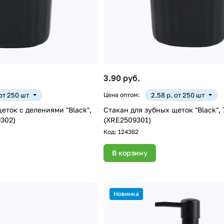
3.90 руб.
 от 250 шт
Цена оптом:
2.58 р. от 250 шт
еток с делениями "Black",
Стакан для зубных щеток "Black", 
9302)
(XRE2509301)
Код:
124362
В корзину
Новинка