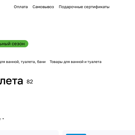
Оплата
Самовывоз
Подарочные сертификаты
ьный сезон
для ванной, туалета, бани
Товары для ванной и туалета
алета
82
е