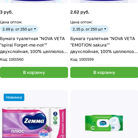
3 руб.
2.62 руб.
Цена оптом:
Цена оптом:
2.69 р. от 250 шт
2.35 р. от 250 шт
Бумага туалетная "NOVA VETA
Бумага туалетная "NOVA VETA
"spiral Forget-me-not""
"EMOTION sakura""
двухслойная, 100% целлюлоза,
двухслойная, 100% целлюлоза,
4 рулона
4 рулона
Код:
1001560
Код:
1001559
В корзину
В корзину
Новинка