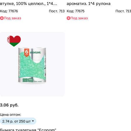
втулке, 100% целлюл., 1*4
ароматиз. 1*4 рулона
рулона
Код:
77676
Пост. 713
Код:
77675
Пост. 71
Под заказ
Под заказ
3.06 руб.
Цена оптом:
2.74 р. от 250 шт
Бумага туалетная "Econom"