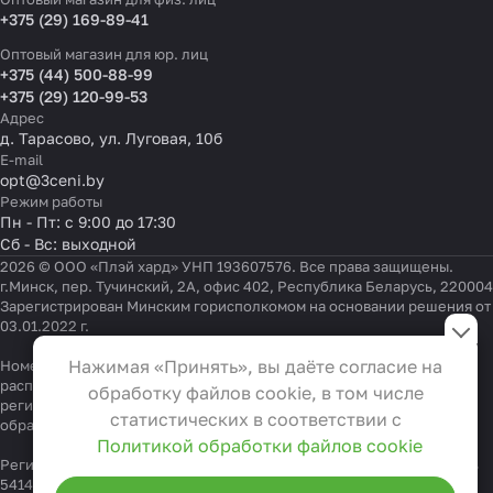
+375 (29) 169-89-41
Оптовый магазин для юр. лиц
+375 (44) 500-88-99
+375 (29) 120-99-53
Адрес
д. Тарасово, ул. Луговая, 10б
E-mail
opt@3ceni.by
Режим работы
Пн - Пт: с 9:00 до 17:30
Сб - Вс: выходной
2026 © ООО «Плэй хард» УНП 193607576. Все права защищены.
г.Минск, пер. Тучинский, 2А, офис 402, Республика Беларусь, 220004
Зарегистрирован Минским горисполкомом на основании решения от
Настройки файлов cookie
03.01.2022 г.
Функциональные
Нажимая «Принять», вы даёте согласие на
Номер телефона работников местных исполнительных и
Эти файлы необходимы для
распорядительных органов по месту государственной
обработку файлов cookie, в том числе
регистрации ООО «Плэй хард», уполномоченных рассматривать
функционирования сайта и не
статистических в соответствии с
обращения покупателей:
+375 17 323-41-58
,
+375 17 370-30-64
могут быть отключены в наших
Политикой обработки файлов cookie
системах. Вы можете настроить
Регистрационный номер в Торговом реестре Республики Беларусь
541404 от 19.09.2022
браузер так, чтобы он блокировал