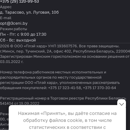
+375 (29) 120-99-53
Адрес
д. Тарасово, ул. Луговая, 10б
E-mail
opt@3ceni.by
Режим работы
Пн - Пт: с 9:00 до 17:30
Сб - Вс: выходной
2026 © ООО «Плэй хард» УНП 193607576. Все права защищены.
г.Минск, пер. Тучинский, 2А, офис 402, Республика Беларусь, 220004
Зарегистрирован Минским горисполкомом на основании решения от
03.01.2022 г.
Номер телефона работников местных исполнительных и
распорядительных органов по месту государственной
регистрации ООО «Плэй хард», уполномоченных рассматривать
обращения покупателей:
+375 17 323-41-58
,
+375 17 370-30-64
Регистрационный номер в Торговом реестре Республики Беларусь
Настройки файлов cookie
541404 от 19.09.2022
Функциональные
Нажимая «Принять», вы даёте согласие на
Режим работы "горячей линии": 9:00 – 17:30, Тел.:
+375 (29) 337-33-
Эти файлы необходимы для
00
, e-mail:
info@3ceni.by
обработку файлов cookie, в том числе
функционирования сайта и не
Антикоррупционная политика
, адрес электронной почты для
статистических в соответствии с
обращения граждан
anti-corruption@3ceni.by