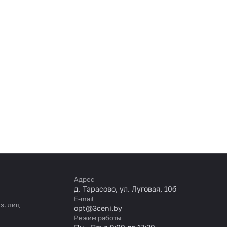
Адрес
д. Тарасово, ул. Луговая, 10б
E-mail
з. лиц
opt@3ceni.by
Режим работы