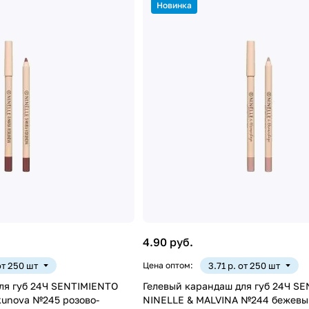
Новинка
4.90 руб.
от 250 шт
Цена оптом:
3.71 р. от 250 шт
ля губ 24Ч SENTIMIENTO
Гелевый карандаш для губ 24Ч S
kunova №245 розово-
NINELLE & MALVINA №244 бежевы