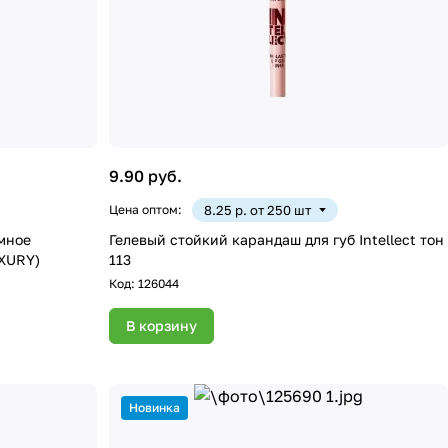
9.90 руб.
Цена оптом:
8.25 р. от 250 шт
мное
Гелевый стойкий карандаш для губ Intellect тон
UXURY)
113
Код:
126044
В корзину
Новинка