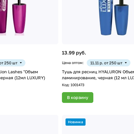
13.99 руб.
 от 250 шт
Цена оптом:
11.11 р. от 250 шт
lion Lashes "Объем
Тушь для ресниц HYALURON Объе
черная (12мл LUXURY)
ламинирование, черная (12 мл L
Код:
1001473
В корзину
Новинка