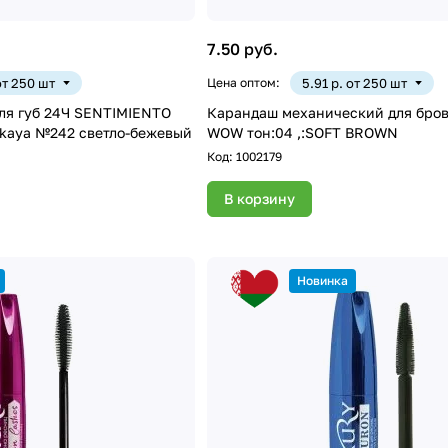
7.50 руб.
от 250 шт
Цена оптом:
5.91 р. от 250 шт
ля губ 24Ч SENTIMIENTO
Карандаш механический для бро
kaya №242 светло-бежевый
WOW тон:04 ,:SOFT BROWN
Код:
1002179
В корзину
Новинка