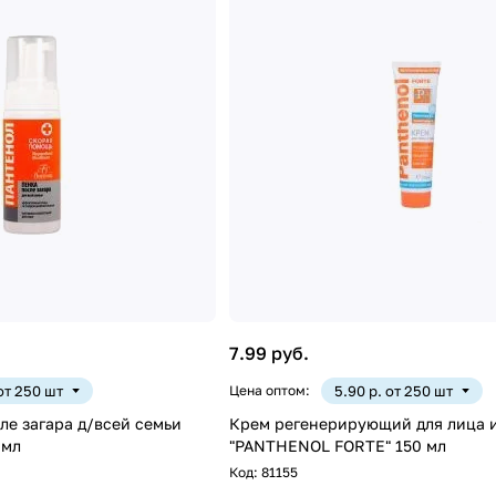
7.99 руб.
 от 250 шт
Цена оптом:
5.90 р. от 250 шт
ле загара д/всей семьи
Крем регенерирующий для лица и
0мл
"PANTHENOL FORTE" 150 мл
Код:
81155