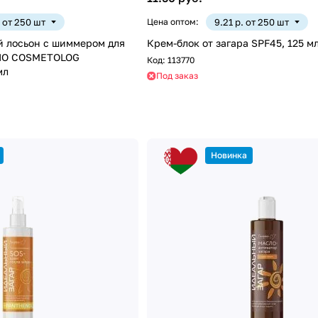
. от 250 шт
Цена оптом:
9.21 р. от 250 шт
 лосьон с шиммером для
Крем-блок от загара SPF45, 125 м
BIO COSMETOLOG
Код:
113770
мл
Под заказ
Новинка