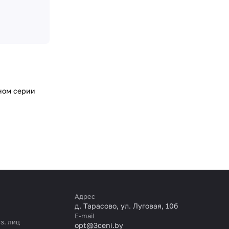
ном серии
Адрес
д. Тарасово, ул. Луговая, 10б
E-mail
з. лиц
opt@3ceni.by