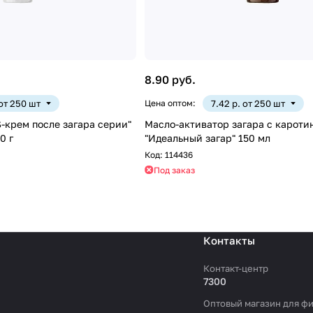
8.90 руб.
 от 250 шт
Цена оптом:
7.42 р. от 250 шт
крем после загара серии"
Масло-активатор загара с кароти
0 г
"Идеальный загар" 150 мл
Код:
114436
Под заказ
Контакты
Контакт-центр
7300
Оптовый магазин для фи