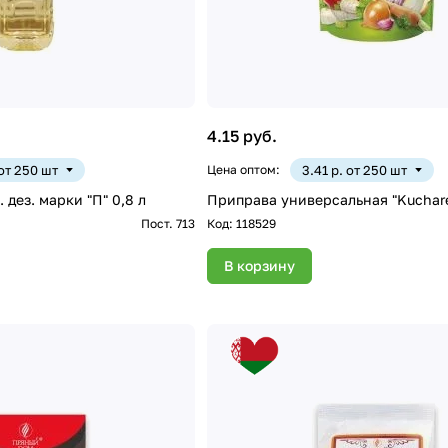
4.15 руб.
 от 250 шт
Цена оптом:
3.41 р. от 250 шт
 дез. марки "П" 0,8 л
Приправа универсальная "Kuchare
Пост. 713
Код:
118529
В корзину