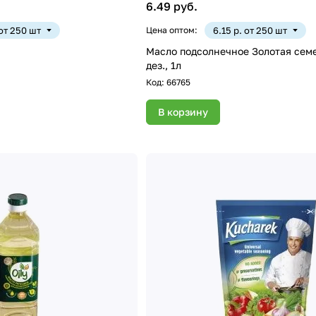
6.49 руб.
 от 250 шт
Цена оптом:
6.15 р. от 250 шт
Масло подсолнечное Золотая семе
дез., 1л
Код:
66765
В корзину