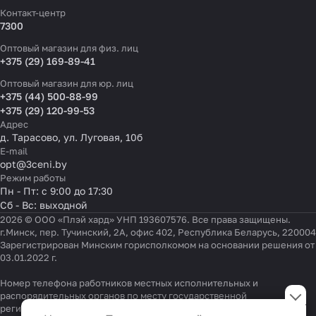
Контакт-центр
7300
Оптовый магазин для физ. лиц
+375 (29) 169-89-41
Оптовый магазин для юр. лиц
+375 (44) 500-88-99
+375 (29) 120-99-53
Адрес
д. Тарасово, ул. Луговая, 10б
E-mail
opt@3ceni.by
Режим работы
Пн - Пт: с 9:00 до 17:30
Сб - Вс: выходной
2026 © ООО «Плэй хард» УНП 193607576. Все права защищены.
г.Минск, пер. Тучинский, 2А, офис 402, Республика Беларусь, 220004
Зарегистрирован Минским горисполкомом на основании решения от
03.01.2022 г.
Номер телефона работников местных исполнительных и
Настройки файлов cookie
распорядительных органов по месту государственной
регистрации ООО «Плэй хард», уполномоченных рассматривать
Функциональные