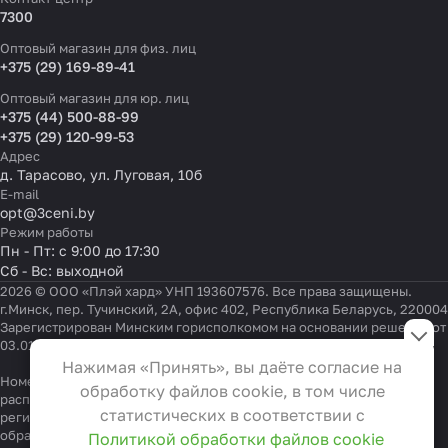
7300
Оптовый магазин для физ. лиц
+375 (29) 169-89-41
Оптовый магазин для юр. лиц
+375 (44) 500-88-99
+375 (29) 120-99-53
Адрес
д. Тарасово, ул. Луговая, 10б
E-mail
opt@3ceni.by
Режим работы
Пн - Пт: с 9:00 до 17:30
Сб - Вс: выходной
2026 © ООО «Плэй хард» УНП 193607576. Все права защищены.
г.Минск, пер. Тучинский, 2А, офис 402, Республика Беларусь, 220004
Настройки файлов cookie
Зарегистрирован Минским горисполкомом на основании решения от
03.01.2022 г.
Функциональные
Нажимая «Принять», вы даёте согласие на
Эти файлы необходимы для
Номер телефона работников местных исполнительных и
обработку файлов cookie, в том числе
распорядительных органов по месту государственной
функционирования сайта и не
статистических в соответствии с
регистрации ООО «Плэй хард», уполномоченных рассматривать
могут быть отключены в наших
обращения покупателей:
+375 17 323-41-58
,
+375 17 370-30-64
Политикой обработки файлов cookie