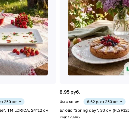
8.95 руб.
 от 250 шт
Цена оптом:
6.62 р. от 250 шт
e", ТМ LORICA, 24*12 см
Блюдо "Spring day", 30 см (FLYP12
Код:
123945