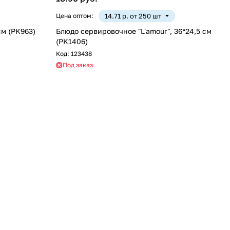
Цена оптом:
14.71 р. от 250 шт
см (PK963)
Блюдо сервировочное "L'amour", 36*24,5 см
(PK1406)
Код:
123438
Под заказ