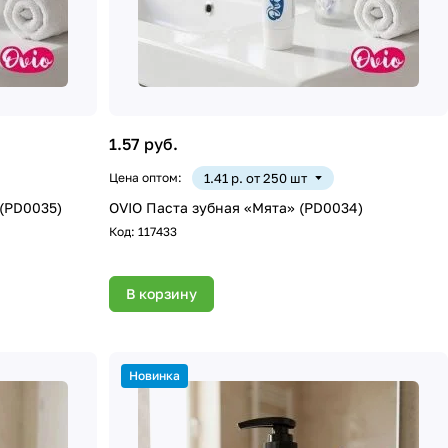
1.57 руб.
Цена оптом:
1.41 р. от 250 шт
(PD0035)
OVIO Паста зубная «Мята» (PD0034)
Код:
117433
В корзину
Новинка