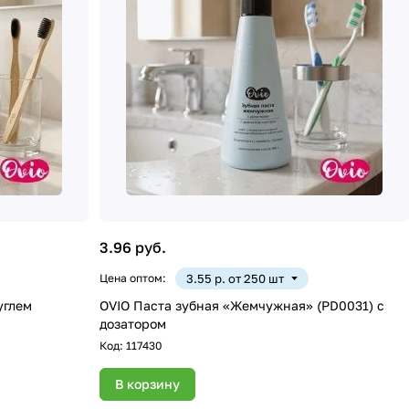
3.96 руб.
Цена оптом:
3.55 р. от 250 шт
углем
OVIO Паста зубная «Жемчужная» (PD0031) с
дозатором
Код:
117430
В корзину