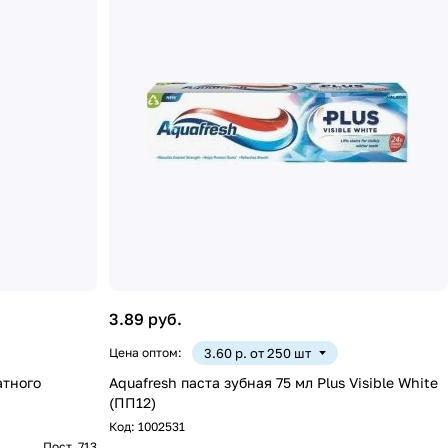
3.89 руб.
Цена оптом:
3.60 р. от 250 шт
атного
Aquafresh паста зубная 75 мл Plus Visible White
(ПП12)
Код:
1002531
Пост. 713