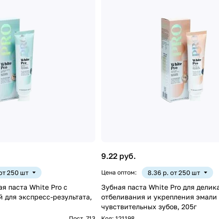
9.22 руб.
 от 250 шт
Цена оптом:
8.36 р. от 250 шт
я паста White Pro с
Зубная паста White Pro для делик
 для экспресс-результата,
отбеливания и укрепления эмали
чувствительных зубов, 205г
Пост. 713
Код:
121198