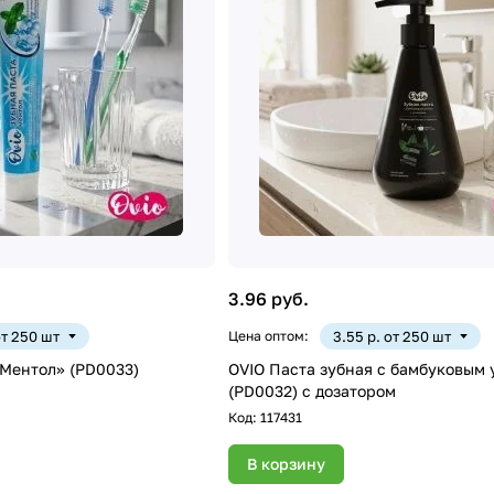
3.96 руб.
от 250 шт
Цена оптом:
3.55 р. от 250 шт
«Ментол» (PD0033)
OVIO Паста зубная с бамбуковым 
(PD0032) с дозатором
Код:
117431
В корзину