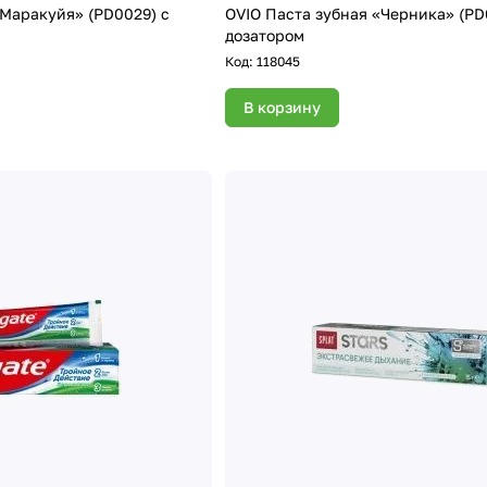
«Маракуйя» (PD0029) с
OVIO Паста зубная «Черника» (PD0030) с
дозатором
Код:
118045
В корзину