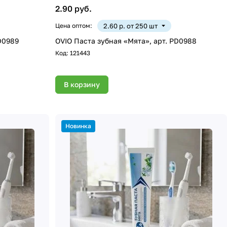
2.90 руб.
Цена оптом:
2.60 р. от 250 шт
ята», арт. PD0989
OVIO Паста зубная «Мята», арт. PD0988
Код:
121443
В корзину
Новинка