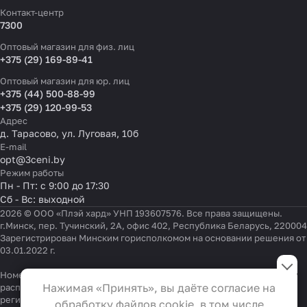
Контакт-центр
7300
Оптовый магазин для физ. лиц
+375 (29) 169-89-41
Оптовый магазин для юр. лиц
+375 (44) 500-88-99
+375 (29) 120-99-53
Адрес
д. Тарасово, ул. Луговая, 10б
E-mail
opt@3ceni.by
Режим работы
Пн - Пт: с 9:00 до 17:30
Сб - Вс: выходной
2026 © ООО «Плэй хард» УНП 193607576. Все права защищены.
г.Минск, пер. Тучинский, 2А, офис 402, Республика Беларусь, 220004
Зарегистрирован Минским горисполкомом на основании решения от
03.01.2022 г.
Настройки файлов cookie
Номер телефона работников местных исполнительных и
Функциональные
Нажимая «Принять», вы даёте согласие на
распорядительных органов по месту государственной
Эти файлы необходимы для
регистрации ООО «Плэй хард», уполномоченных рассматривать
обработку файлов cookie, в том числе