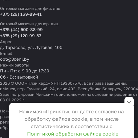
Оптовый магазин для физ. лиц
+375 (29) 169-89-41
Оптовый магазин для юр. лиц
+375 (44) 500-88-99
+375 (29) 120-99-53
Адрес
д. Тарасово, ул. Луговая, 10б
E-mail
opt@3ceni.by
Режим работы
Пн - Пт: с 9:00 до 17:30
Сб - Вс: выходной
2026 © ООО «Плэй хард» УНП 193607576. Все права защищены.
г.Минск, пер. Тучинский, 2А, офис 402, Республика Беларусь, 220004
Зарегистрирован Минским горисполкомом на основании решения от
Настройки файлов cookie
03.01.2022 г.
Функциональные
Номер телефона работников местных исполнительных и
Нажимая «Принять», вы даёте согласие на
Эти файлы необходимы для
распорядительных органов по месту государственной
обработку файлов cookie, в том числе
регистрации ООО «Плэй хард», уполномоченных рассматривать
функционирования сайта и не
статистических в соответствии с
обращения покупателей:
+375 17 323-41-58
,
+375 17 370-30-64
могут быть отключены в наших
Политикой обработки файлов cookie