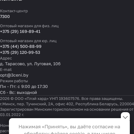
Контакт-центр
7300
Оптовый магазин для физ. лиц
+375 (29) 169-89-41
Оптовый магазин для юр. лиц
+375 (44) 500-88-99
+375 (29) 120-99-53
Адрес
д. Тарасово, ул. Луговая, 10б
E-mail
opt@3ceni.by
Режим работы
Пн - Пт: с 9:00 до 17:30
Сб - Вс: выходной
2026 © ООО «Плэй хард» УНП 193607576. Все права защищены.
г.Минск, пер. Тучинский, 2А, офис 402, Республика Беларусь, 220004
Зарегистрирован Минским горисполкомом на основании решения от
Настройки файлов cookie
03.01.2022 г.
Функциональные
Номер телефона работников местных исполнительных и
Нажимая «Принять», вы даёте согласие на
Эти файлы необходимы для
распорядительных органов по месту государственной
обработку файлов cookie, в том числе