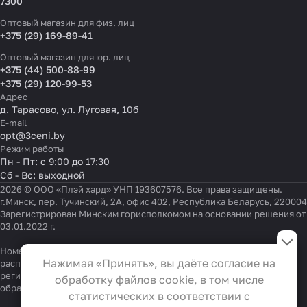
7300
Оптовый магазин для физ. лиц
+375 (29) 169-89-41
Оптовый магазин для юр. лиц
+375 (44) 500-88-99
+375 (29) 120-99-53
Адрес
д. Тарасово, ул. Луговая, 10б
E-mail
opt@3ceni.by
Режим работы
Пн - Пт: с 9:00 до 17:30
Сб - Вс: выходной
2026 © ООО «Плэй хард» УНП 193607576. Все права защищены.
г.Минск, пер. Тучинский, 2А, офис 402, Республика Беларусь, 220004
Зарегистрирован Минским горисполкомом на основании решения от
03.01.2022 г.
Настройки файлов cookie
Номер телефона работников местных исполнительных и
Функциональные
Нажимая «Принять», вы даёте согласие на
распорядительных органов по месту государственной
Эти файлы необходимы для
регистрации ООО «Плэй хард», уполномоченных рассматривать
обработку файлов cookie, в том числе
обращения покупателей:
функционирования сайта и не
+375 17 323-41-58
,
+375 17 370-30-64
статистических в соответствии с
могут быть отключены в наших