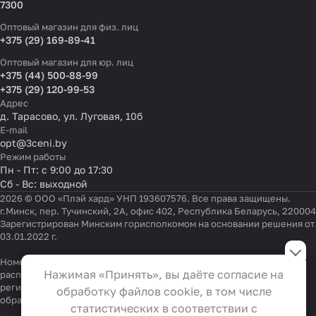
7300
Оптовый магазин для физ. лиц
+375 (29) 169-89-41
Оптовый магазин для юр. лиц
+375 (44) 500-88-99
+375 (29) 120-99-53
Адрес
д. Тарасово, ул. Луговая, 10б
E-mail
opt@3ceni.by
Режим работы
Пн - Пт: с 9:00 до 17:30
Сб - Вс: выходной
2026 © ООО «Плэй хард» УНП 193607576. Все права защищены.
г.Минск, пер. Тучинский, 2А, офис 402, Республика Беларусь, 220004
Зарегистрирован Минским горисполкомом на основании решения от
03.01.2022 г.
Настройки файлов cookie
Номер телефона работников местных исполнительных и
Функциональные
Нажимая «Принять», вы даёте согласие на
распорядительных органов по месту государственной
Эти файлы необходимы для
регистрации ООО «Плэй хард», уполномоченных рассматривать
обработку файлов cookie, в том числе
обращения покупателей:
функционирования сайта и не
+375 17 323-41-58
,
+375 17 370-30-64
статистических в соответствии с