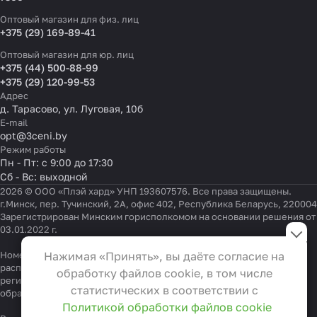
Оптовый магазин для физ. лиц
+375 (29) 169-89-41
Оптовый магазин для юр. лиц
+375 (44) 500-88-99
+375 (29) 120-99-53
Адрес
д. Тарасово, ул. Луговая, 10б
E-mail
opt@3ceni.by
Режим работы
Пн - Пт: с 9:00 до 17:30
Сб - Вс: выходной
2026 © ООО «Плэй хард» УНП 193607576. Все права защищены.
г.Минск, пер. Тучинский, 2А, офис 402, Республика Беларусь, 220004
Зарегистрирован Минским горисполкомом на основании решения от
Настройки файлов cookie
03.01.2022 г.
Функциональные
Номер телефона работников местных исполнительных и
Нажимая «Принять», вы даёте согласие на
Эти файлы необходимы для
распорядительных органов по месту государственной
обработку файлов cookie, в том числе
регистрации ООО «Плэй хард», уполномоченных рассматривать
функционирования сайта и не
статистических в соответствии с
обращения покупателей:
+375 17 323-41-58
,
+375 17 370-30-64
могут быть отключены в наших
Политикой обработки файлов cookie