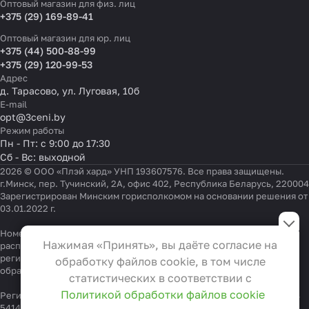
Оптовый магазин для физ. лиц
+375 (29) 169-89-41
Оптовый магазин для юр. лиц
+375 (44) 500-88-99
+375 (29) 120-99-53
Адрес
д. Тарасово, ул. Луговая, 10б
E-mail
opt@3ceni.by
Режим работы
Пн - Пт: с 9:00 до 17:30
Сб - Вс: выходной
2026 © ООО «Плэй хард» УНП 193607576. Все права защищены.
г.Минск, пер. Тучинский, 2А, офис 402, Республика Беларусь, 220004
Зарегистрирован Минским горисполкомом на основании решения от
03.01.2022 г.
Настройки файлов cookie
Номер телефона работников местных исполнительных и
Функциональные
Нажимая «Принять», вы даёте согласие на
распорядительных органов по месту государственной
Эти файлы необходимы для
регистрации ООО «Плэй хард», уполномоченных рассматривать
обработку файлов cookie, в том числе
функционирования сайта и не
обращения покупателей:
+375 17 323-41-58
,
+375 17 370-30-64
статистических в соответствии с
могут быть отключены в наших
Политикой обработки файлов cookie
Регистрационный номер в Торговом реестре Республики Беларусь
системах. Вы можете настроить
541404 от 19.09.2022