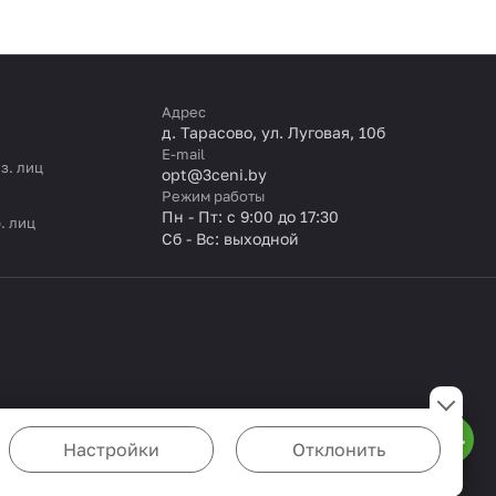
Адрес
д. Тарасово, ул. Луговая, 10б
E-mail
з. лиц
opt@3ceni.by
Режим работы
Пн - Пт: с 9:00 до 17:30
. лиц
Сб - Вс: выходной
Настройки
Отклонить
ожете настроить браузер так, чтобы