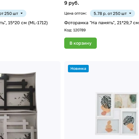
9 руб.
 от 250 шт
Цена оптом:
5.78 р. от 250 шт
ь", 15*20 см (ML-1712)
Фоторамка "На память", 21*29,7 см
Код:
120789
В корзину
Новинка