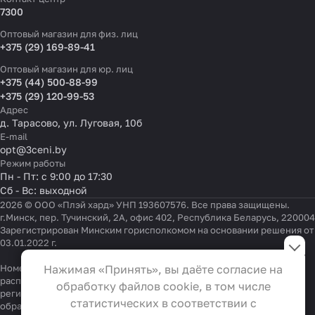
7300
Оптовый магазин для физ. лиц
+375 (29) 169-89-41
Оптовый магазин для юр. лиц
+375 (44) 500-88-99
+375 (29) 120-99-53
Адрес
д. Тарасово, ул. Луговая, 10б
E-mail
opt@3ceni.by
Режим работы
Пн - Пт: с 9:00 до 17:30
Сб - Вс: выходной
2026 © ООО «Плэй хард» УНП 193607576. Все права защищены.
г.Минск, пер. Тучинский, 2А, офис 402, Республика Беларусь, 220004
Зарегистрирован Минским горисполкомом на основании решения от
Настройки файлов cookie
03.01.2022 г.
Функциональные
Номер телефона работников местных исполнительных и
Нажимая «Принять», вы даёте согласие на
Эти файлы необходимы для
распорядительных органов по месту государственной
обработку файлов cookie, в том числе
регистрации ООО «Плэй хард», уполномоченных рассматривать
функционирования сайта и не
статистических в соответствии с
обращения покупателей:
+375 17 323-41-58
,
+375 17 370-30-64
могут быть отключены в наших